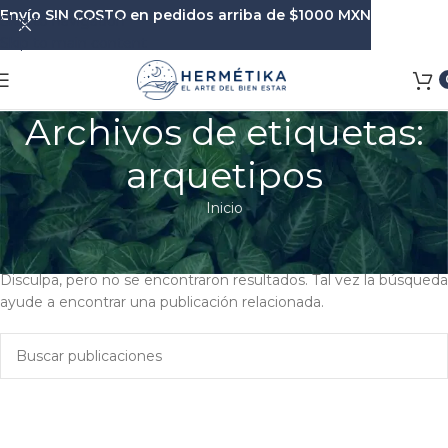
Envío SIN COSTO en pedidos arriba de $1000 MXN
Skip to navigation
Skip to main content
Archivos de etiquetas:
arquetipos
Inicio
Nada Encontrado
Disculpa, pero no se encontraron resultados. Tal vez la búsqueda
ayude a encontrar una publicación relacionada.