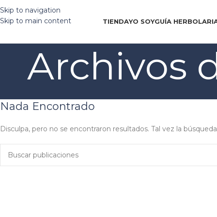
Envío SIN COSTO en pedidos arriba de $1000 MXN
Skip to navigation
Skip to main content
TIENDA
YO SOY
GUÍA HERBOLARI
Archivos d
Nada Encontrado
Disculpa, pero no se encontraron resultados. Tal vez la búsqueda