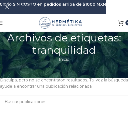
Envío SIN COSTO en pedidos arriba de $1000 MXN
Skip to navigation
Skip to main content
Archivos de etiquetas:
tranquilidad
Inicio
Nada Encontrado
Disculpa, pero no se encontraron resultados. Tal vez la búsqueda
ayude a encontrar una publicación relacionada.