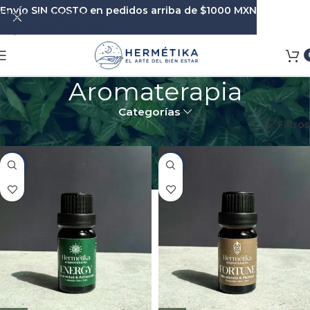
Envío SIN COSTO en pedidos arriba de $1000 MXN
Skip to navigation
Skip to main content
Aromaterapia
Categorías
Inicio
Aromaterapia
Filtros
-17%
-17%