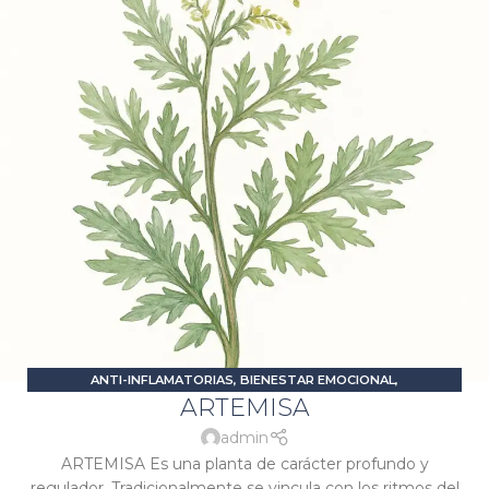
ANTI-INFLAMATORIAS
,
BIENESTAR EMOCIONAL
,
ARTEMISA
DESINTOXICANTES
,
DIGESTIVAS O CARMINATIVAS
,
ESTRÉS Y
ANSIEDAD
,
PROBLEMAS DIGESTIVOS
,
SALUD FEMENINA
,
admin
SIGNATURA LUNA
,
SIGNATURA VENUS
ARTEMISA Es una planta de carácter profundo y
regulador. Tradicionalmente se vincula con los ritmos del