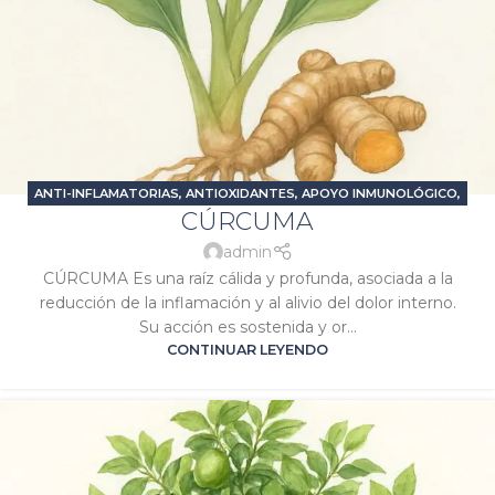
ANTI-INFLAMATORIAS
,
ANTIOXIDANTES
,
APOYO INMUNOLÓGICO
,
CÚRCUMA
DOLOR E INFLAMACIÓN
,
PROBLEMAS DIGESTIVOS
,
SIGNATURA
JÚPITER
,
SIGNATURA SOL
admin
CÚRCUMA Es una raíz cálida y profunda, asociada a la
reducción de la inflamación y al alivio del dolor interno.
Su acción es sostenida y or...
CONTINUAR LEYENDO