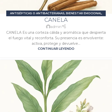
ANTISÉPTICAS O ANTIBACTERIANAS
,
BIENESTAR EMOCIONAL
,
CANELA
DIGESTIVAS O CARMINATIVAS
,
ESTIMULANTES O ENERGIZANTES
,
PROBLEMAS DIGESTIVOS
,
SIGNATURA MARTE
,
SIGNATURA SOL
admin
CANELA Es una corteza cálida y aromática que despierta
el fuego vital y reconforta. Su presencia es envolvente:
activa, protege y devuelve...
CONTINUAR LEYENDO