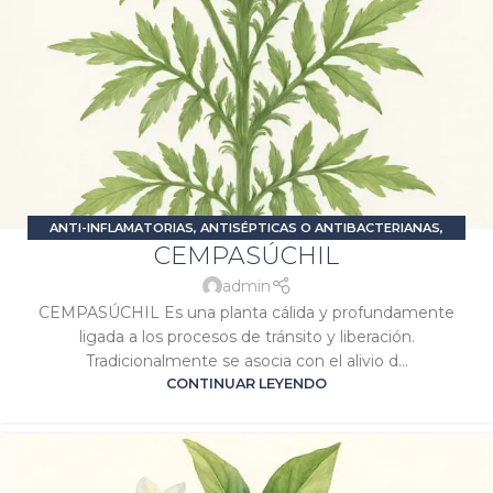
ANTI-INFLAMATORIAS
,
ANTISÉPTICAS O ANTIBACTERIANAS
,
CEMPASÚCHIL
DIGESTIVAS O CARMINATIVAS
,
DOLOR E INFLAMACIÓN
,
PROBLEMAS DIGESTIVOS
,
SALUD FEMENINA
,
SIGNATURA SOL
admin
CEMPASÚCHIL Es una planta cálida y profundamente
ligada a los procesos de tránsito y liberación.
Tradicionalmente se asocia con el alivio d...
CONTINUAR LEYENDO