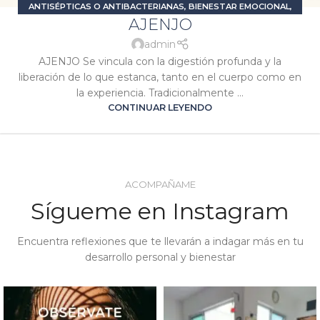
ANTISÉPTICAS O ANTIBACTERIANAS
,
BIENESTAR EMOCIONAL
,
AJENJO
DESINTOXICANTES
,
DIGESTIVAS O CARMINATIVAS
,
ESTRÉS Y
ANSIEDAD
,
PROBLEMAS DIGESTIVOS
,
SIGNATURA MARTE
,
admin
SIGNATURA SATURNO
AJENJO Se vincula con la digestión profunda y la
liberación de lo que estanca, tanto en el cuerpo como en
la experiencia. Tradicionalmente ...
CONTINUAR LEYENDO
ACOMPAÑAME
Sígueme en Instagram
Encuentra reflexiones que te llevarán a indagar más en tu
desarrollo personal y bienestar