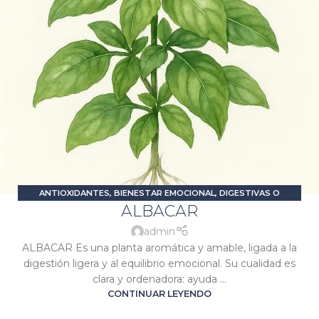
ANTIOXIDANTES
,
BIENESTAR EMOCIONAL
,
DIGESTIVAS O
ALBACAR
CARMINATIVAS
,
ESTRÉS Y ANSIEDAD
,
PROBLEMAS DIGESTIVOS
,
RELAJANTES O SEDANTES
,
SIGNATURA MERCURIO
,
SIGNATURA
admin
SOL
ALBACAR Es una planta aromática y amable, ligada a la
digestión ligera y al equilibrio emocional. Su cualidad es
clara y ordenadora: ayuda ...
CONTINUAR LEYENDO