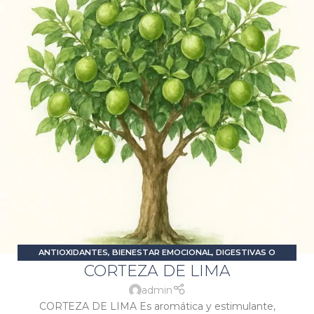
ANTIOXIDANTES
,
BIENESTAR EMOCIONAL
,
DIGESTIVAS O
CORTEZA DE LIMA
CARMINATIVAS
,
ESTRÉS Y ANSIEDAD
,
PROBLEMAS DIGESTIVOS
,
SIGNATURA JÚPITER
,
SIGNATURA SOL
admin
CORTEZA DE LIMA Es aromática y estimulante,