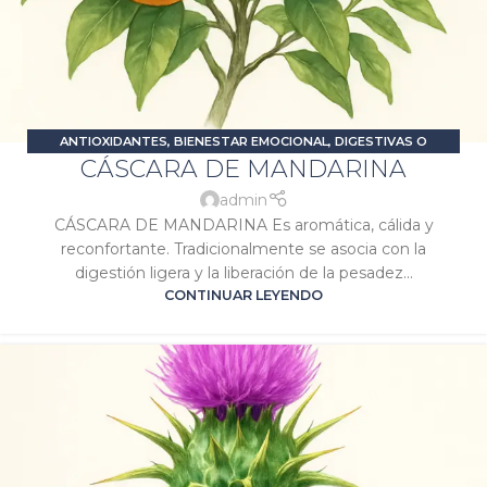
ANTIOXIDANTES
,
BIENESTAR EMOCIONAL
,
DIGESTIVAS O
CÁSCARA DE MANDARINA
CARMINATIVAS
,
ESTRÉS Y ANSIEDAD
,
PROBLEMAS DIGESTIVOS
,
SIGNATURA MERCURIO
,
SIGNATURA SOL
admin
CÁSCARA DE MANDARINA Es aromática, cálida y
reconfortante. Tradicionalmente se asocia con la
digestión ligera y la liberación de la pesadez...
CONTINUAR LEYENDO