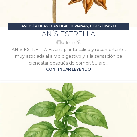
ANTISÉPTICAS O ANTIBACTERIANAS
,
DIGESTIVAS O
ANÍS ESTRELLA
CARMINATIVAS
,
ESTRÉS Y ANSIEDAD
,
PROBLEMAS DIGESTIVOS
,
RELAJANTES O SEDANTES
,
SIGNATURA JÚPITER
,
SIGNATURA
admin
VENUS
ANÍS ESTRELLA Es una planta cálida y reconfortante,
muy asociada al alivio digestivo y a la sensación de
bienestar después de comer. Su aro...
CONTINUAR LEYENDO