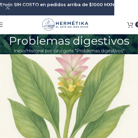
Envío SIN COSTO en pedidos arriba de $1000 MXN
Skip to navigation
Skip to main content
Problemas digestivos
Inicio
Historial por categoría "Problemas digestivos"