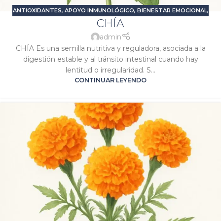
ANTIOXIDANTES
,
APOYO INMUNOLÓGICO
,
BIENESTAR EMOCIONAL
,
CHÍA
DESINTOXICANTES
,
PROBLEMAS DIGESTIVOS
,
SIGNATURA LUNA
,
SIGNATURA MERCURIO
admin
CHÍA Es una semilla nutritiva y reguladora, asociada a la
digestión estable y al tránsito intestinal cuando hay
lentitud o irregularidad. S...
CONTINUAR LEYENDO