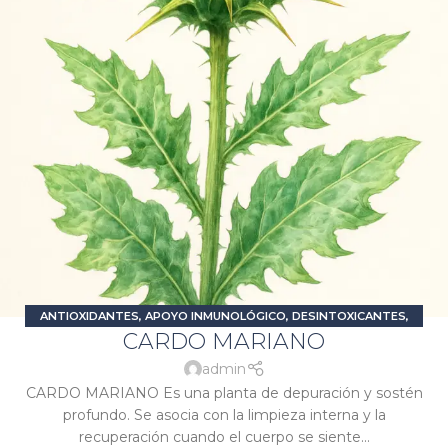
ANTIOXIDANTES
,
APOYO INMUNOLÓGICO
,
DESINTOXICANTES
,
CARDO MARIANO
PROBLEMAS DIGESTIVOS
,
SIGNATURA JÚPITER
,
SIGNATURA SOL
admin
CARDO MARIANO Es una planta de depuración y sostén
profundo. Se asocia con la limpieza interna y la
recuperación cuando el cuerpo se siente...