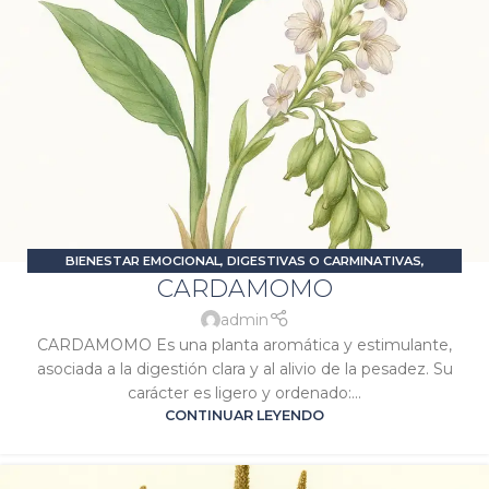
BIENESTAR EMOCIONAL
,
DIGESTIVAS O CARMINATIVAS
,
CARDAMOMO
ESTIMULANTES O ENERGIZANTES
,
PROBLEMAS DIGESTIVOS
,
SIGNATURA MERCURIO
,
SIGNATURA SOL
admin
CARDAMOMO Es una planta aromática y estimulante,
asociada a la digestión clara y al alivio de la pesadez. Su
carácter es ligero y ordenado:...
CONTINUAR LEYENDO