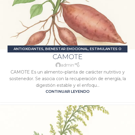
ANTIOXIDANTES
,
BIENESTAR EMOCIONAL
,
ESTIMULANTES O
CAMOTE
ENERGIZANTES
,
PROBLEMAS DIGESTIVOS
,
SALUD FEMENINA
,
SIGNATURA SATURNO
,
SIGNATURA VENUS
admin
CAMOTE Es un alimento–planta de carácter nutritivo y
sostenedor. Se asocia con la recuperación de energía, la
digestión estable y el enfoqu...
CONTINUAR LEYENDO