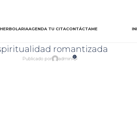
 HERBOLARIA
AGENDA TU CITA
CONTÁCTAME
IN
spiritualidad romantizada
0
Publicado por
admin