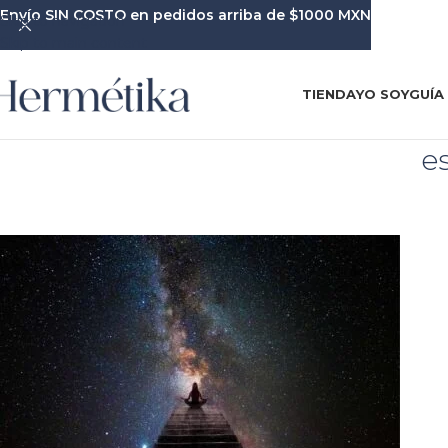
Envío SIN COSTO en pedidos arriba de $1000 MXN
Skip to navigation
Skip to main content
TIENDA
YO SOY
GUÍA
e