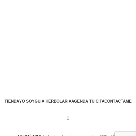
TIENDA
YO SOY
GUÍA HERBOLARIA
AGENDA TU CITA
CONTÁCTAME