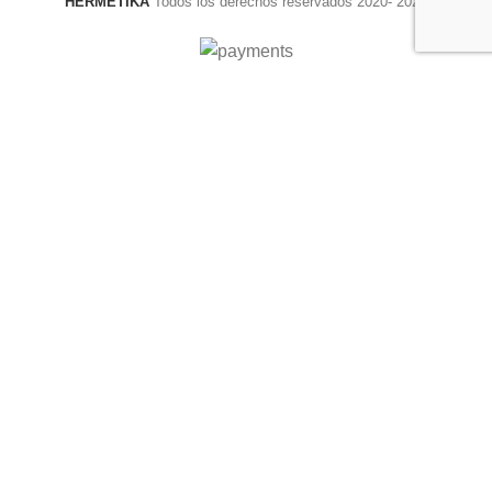
HERMÉTIKA
Todos los derechos reservados 2020- 2025
Envío SIN COSTO en pedidos arriba de $1000 MXN
Buscar
Instagram
Comienza a escribir para ver los productos que está buscando.
Utilizamos cookies para mejorar su 
experiencia en nuestro sitio web. 

Al navegar por este sitio web, acepta 
nuestro uso de cookies.
Aceptar
Tienda
Lista de deseos