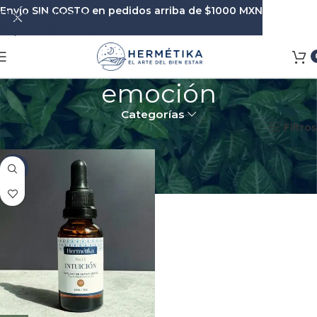
Envío SIN COSTO en pedidos arriba de $1000 MXN
Skip to navigation
Skip to main content
emoción
Categorías
Inicio
Productos etiquetados “emoción”
Filtros
-8%