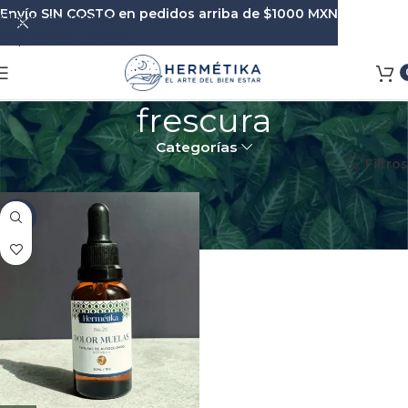
Envío SIN COSTO en pedidos arriba de $1000 MXN
Skip to navigation
Skip to main content
frescura
Categorías
Inicio
Productos etiquetados “frescura”
Filtros
-8%