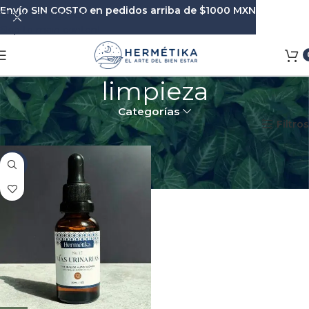
Envío SIN COSTO en pedidos arriba de $1000 MXN
Skip to navigation
Skip to main content
limpieza
Categorías
Inicio
Productos etiquetados “limpieza”
Filtros
-8%