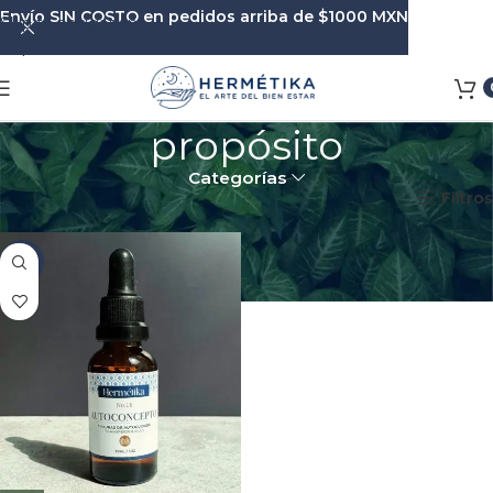
Envío SIN COSTO en pedidos arriba de $1000 MXN
Skip to navigation
Skip to main content
propósito
Categorías
Inicio
Productos etiquetados “propósito”
Filtros
-8%