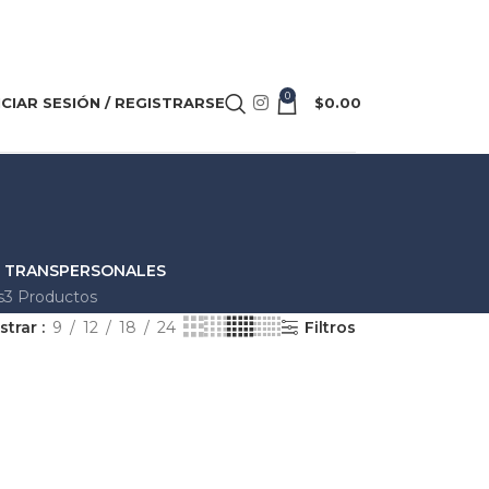
0
ICIAR SESIÓN / REGISTRARSE
$
0.00
TRANSPERSONALES
s
3 Productos
strar
9
12
18
24
Filtros