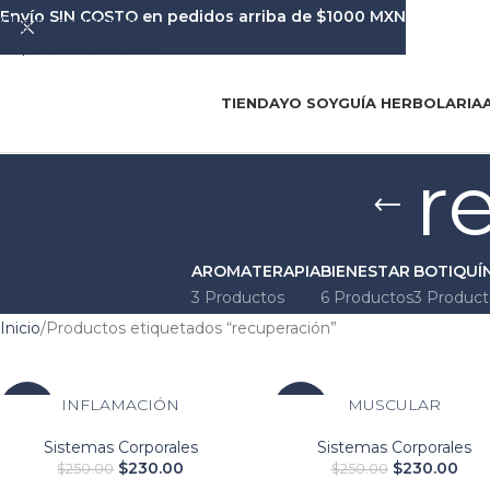
Envío SIN COSTO en pedidos arriba de $1000 MXN
Skip to navigation
Skip to main content
TIENDA
YO SOY
GUÍA HERBOLARIA
r
AROMATERAPIA
BIENESTAR
BOTIQUÍ
3 Productos
6 Productos
3 Product
Inicio
Productos etiquetados “recuperación”
INFLAMACIÓN
MUSCULAR
-8%
-8%
Sistemas Corporales
Sistemas Corporales
$
230.00
$
230.00
$
250.00
$
250.00