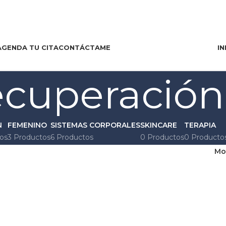
AGENDA TU CITA
CONTÁCTAME
IN
ecuperación
N
FEMENINO
SISTEMAS CORPORALES
SKINCARE
TERAPIA
os
3 Productos
6 Productos
0 Productos
0 Producto
Mo