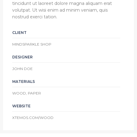
tincidunt ut laoreet dolore magna aliquam erat
volutpat. Ut wisi enim ad minim veniam, quis
nostrud exerci tation.
CLIENT
MINDSPARKLE SHOP
DESIGNER
JOHN DOE
MATERIALS
WOOD, PAPER
WEBSITE
XTEMOS.COM/WOOD