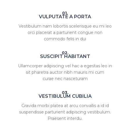
01.
VULPUTATE A PORTA
Vestibulum nam lobortis scelerisque eu mi leo
orci placerat a parturient congue non
commodo felis in dui
02.
SUSCIPIT HABITANT
Ullamcorper adipiscing vel hac a egestas leo in
sit pharetra auctor nibh mauris mi cum
curae nec nasceturam
03.
VESTIBULUM CUBILIA
Gravida morbi platea at arcu convallis a id id
suspendisse parturient adipiscing vestibulum.
Praesent interdu.