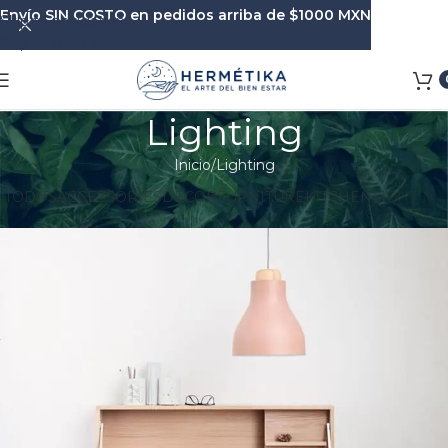
Envío SIN COSTO en pedidos arriba de $1000 MXN
Skip to navigation
Skip to main content
Lighting
Inicio
Lighting
TODOS
ACCESSORIES
DECOR
FURNITURE
KITCHEN
LIGHTING