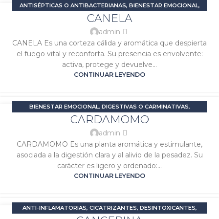
ANTISÉPTICAS O ANTIBACTERIANAS
,
BIENESTAR EMOCIONAL
,
04
CANELA
DIGESTIVAS O CARMINATIVAS
,
ESTIMULANTES O ENERGIZANTES
,
ENE
PROBLEMAS DIGESTIVOS
,
SIGNATURA MARTE
,
SIGNATURA SOL
admin
CANELA Es una corteza cálida y aromática que despierta
el fuego vital y reconforta. Su presencia es envolvente:
activa, protege y devuelve...
CONTINUAR LEYENDO
BIENESTAR EMOCIONAL
,
DIGESTIVAS O CARMINATIVAS
,
03
CARDAMOMO
ESTIMULANTES O ENERGIZANTES
,
PROBLEMAS DIGESTIVOS
,
ENE
SIGNATURA MERCURIO
,
SIGNATURA SOL
admin
CARDAMOMO Es una planta aromática y estimulante,
asociada a la digestión clara y al alivio de la pesadez. Su
carácter es ligero y ordenado:...
CONTINUAR LEYENDO
ANTI-INFLAMATORIAS
,
CICATRIZANTES
,
DESINTOXICANTES
,
03
DOLOR E INFLAMACIÓN
,
PROBLEMAS DIGESTIVOS
,
SALUD DE LA