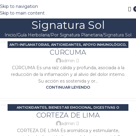
Envío SIN COSTO en pedidos arriba de $1000 MXN
Skip to navigation
Skip to main content
Signatura Sol
Inicio
Guía Herbolaria
Por Signatura Planetaria
Signatura Sol
ANTI-INFLAMATORIAS
,
ANTIOXIDANTES
,
APOYO INMUNOLÓGICO
,
04
CÚRCUMA
DOLOR E INFLAMACIÓN
,
PROBLEMAS DIGESTIVOS
,
SIGNATURA
ENE
JÚPITER
,
SIGNATURA SOL
admin
CÚRCUMA Es una raíz cálida y profunda, asociada a la
reducción de la inflamación y al alivio del dolor interno.
Su acción es sostenida y or...
CONTINUAR LEYENDO
ANTIOXIDANTES
,
BIENESTAR EMOCIONAL
,
DIGESTIVAS O
04
CORTEZA DE LIMA
CARMINATIVAS
,
ESTRÉS Y ANSIEDAD
,
PROBLEMAS DIGESTIVOS
,
ENE
SIGNATURA JÚPITER
,
SIGNATURA SOL
admin
CORTEZA DE LIMA Es aromática y estimulante,