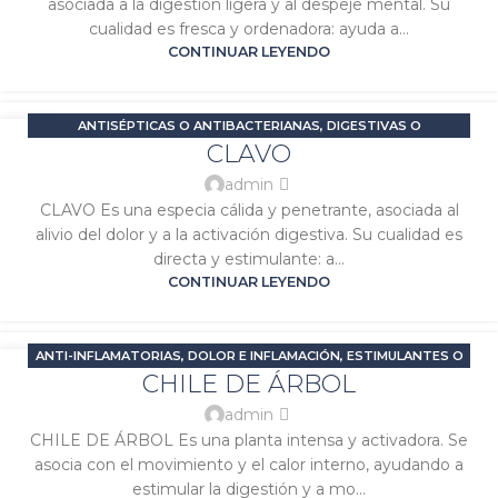
asociada a la digestión ligera y al despeje mental. Su
cualidad es fresca y ordenadora: ayuda a...
CONTINUAR LEYENDO
ANTISÉPTICAS O ANTIBACTERIANAS
,
DIGESTIVAS O
04
CLAVO
CARMINATIVAS
,
DOLOR E INFLAMACIÓN
,
PROBLEMAS DIGESTIVOS
,
ENE
SIGNATURA MARTE
,
SIGNATURA SOL
admin
CLAVO Es una especia cálida y penetrante, asociada al
alivio del dolor y a la activación digestiva. Su cualidad es
directa y estimulante: a...
CONTINUAR LEYENDO
ANTI-INFLAMATORIAS
,
DOLOR E INFLAMACIÓN
,
ESTIMULANTES O
04
CHILE DE ÁRBOL
ENERGIZANTES
,
PROBLEMAS DIGESTIVOS
,
SIGNATURA MARTE
,
ENE
SIGNATURA SOL
admin
CHILE DE ÁRBOL Es una planta intensa y activadora. Se
asocia con el movimiento y el calor interno, ayudando a
estimular la digestión y a mo...