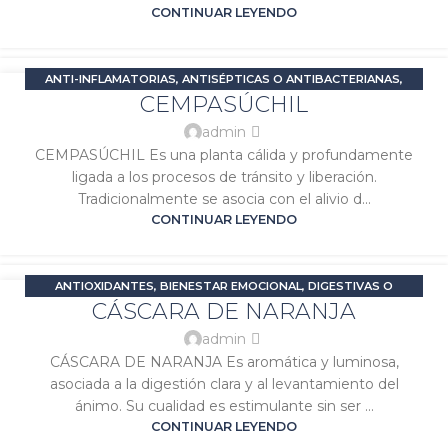
CONTINUAR LEYENDO
ANTI-INFLAMATORIAS
,
ANTISÉPTICAS O ANTIBACTERIANAS
,
04
CEMPASÚCHIL
DIGESTIVAS O CARMINATIVAS
,
DOLOR E INFLAMACIÓN
,
ENE
PROBLEMAS DIGESTIVOS
,
SALUD FEMENINA
,
SIGNATURA SOL
admin
CEMPASÚCHIL Es una planta cálida y profundamente
ligada a los procesos de tránsito y liberación.
Tradicionalmente se asocia con el alivio d...
CONTINUAR LEYENDO
ANTIOXIDANTES
,
BIENESTAR EMOCIONAL
,
DIGESTIVAS O
04
CÁSCARA DE NARANJA
CARMINATIVAS
,
ESTIMULANTES O ENERGIZANTES
,
ESTRÉS Y
ENE
ANSIEDAD
,
PROBLEMAS DIGESTIVOS
,
SIGNATURA SOL
,
SIGNATURA
admin
VENUS
CÁSCARA DE NARANJA Es aromática y luminosa,
asociada a la digestión clara y al levantamiento del
ánimo. Su cualidad es estimulante sin ser ...
CONTINUAR LEYENDO