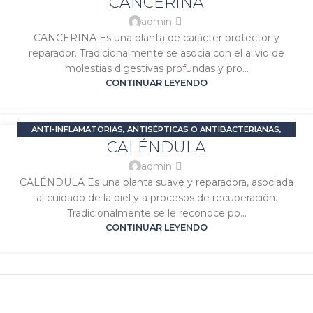
CANCERINA
ENE
PIEL
,
SIGNATURA MARTE
,
SIGNATURA SOL
admin
CANCERINA Es una planta de carácter protector y
reparador. Tradicionalmente se asocia con el alivio de
molestias digestivas profundas y pro...
CONTINUAR LEYENDO
ANTI-INFLAMATORIAS
,
ANTISÉPTICAS O ANTIBACTERIANAS
,
03
CALÉNDULA
DOLOR E INFLAMACIÓN
,
SALUD DE LA PIEL
,
SALUD FEMENINA
,
ENE
SIGNATURA SOL
admin
CALÉNDULA Es una planta suave y reparadora, asociada
al cuidado de la piel y a procesos de recuperación.
Tradicionalmente se le reconoce po...
CONTINUAR LEYENDO