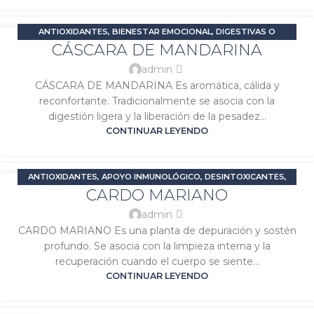
ANTIOXIDANTES
,
BIENESTAR EMOCIONAL
,
DIGESTIVAS O
04
CÁSCARA DE MANDARINA
CARMINATIVAS
,
ESTRÉS Y ANSIEDAD
,
PROBLEMAS DIGESTIVOS
,
ENE
SIGNATURA MERCURIO
,
SIGNATURA SOL
admin
CÁSCARA DE MANDARINA Es aromática, cálida y
reconfortante. Tradicionalmente se asocia con la
digestión ligera y la liberación de la pesadez...
CONTINUAR LEYENDO
ANTIOXIDANTES
,
APOYO INMUNOLÓGICO
,
DESINTOXICANTES
,
04
CARDO MARIANO
PROBLEMAS DIGESTIVOS
,
SIGNATURA JÚPITER
,
SIGNATURA SOL
ENE
admin
CARDO MARIANO Es una planta de depuración y sostén
profundo. Se asocia con la limpieza interna y la
recuperación cuando el cuerpo se siente...
CONTINUAR LEYENDO