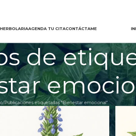
 HERBOLARIA
AGENDA TU CITA
CONTÁCTAME
IN
os de etique
star emocio
io
Publicaciones etiquetadas "Bienestar emocional"