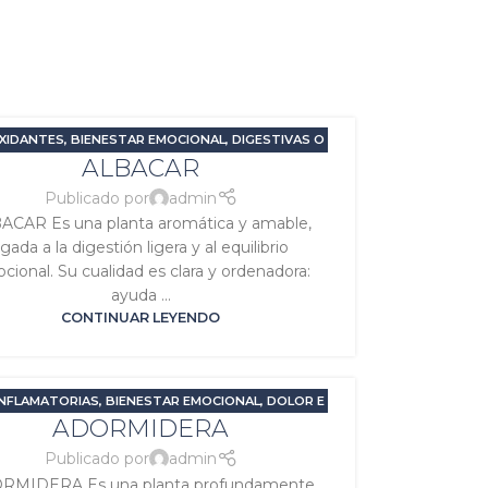
XIDANTES
,
BIENESTAR EMOCIONAL
,
DIGESTIVAS O
ALBACAR
RMINATIVAS
,
ESTRÉS Y ANSIEDAD
,
PROBLEMAS
ESTIVOS
,
RELAJANTES O SEDANTES
,
SIGNATURA
Publicado por
admin
MERCURIO
,
SIGNATURA SOL
ACAR Es una planta aromática y amable,
igada a la digestión ligera y al equilibrio
cional. Su cualidad es clara y ordenadora:
ayuda ...
CONTINUAR LEYENDO
INFLAMATORIAS
,
BIENESTAR EMOCIONAL
,
DOLOR E
ADORMIDERA
LAMACIÓN
,
ESTRÉS Y ANSIEDAD
,
RELAJANTES O
NTES
,
SIGNATURA LUNA
,
TRASTORNOS DEL SUEÑO
Publicado por
admin
RMIDERA Es una planta profundamente