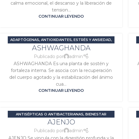
calma emocional, el descanso y la liberación de
tension...
CONTINUAR LEYENDO
ADAPTÓGENAS
,
ANTIOXIDANTES
,
ESTRÉS Y ANSIEDAD
,
ASHWAGHANDA
RELAJANTES O SEDANTES
,
SIGNATURA MARTE
,
SIGNATURA SOL
,
TRASTORNOS DEL SUEÑO
Publicado por
admin
ASHWAGHANDA Es una planta de sostén y
fortaleza interna. Se asocia con la recuperación
del cuerpo agotado y la estabilización del ánimo
cua...
CONTINUAR LEYENDO
ANTISÉPTICAS O ANTIBACTERIANAS
,
BIENESTAR
AJENJO
EMOCIONAL
,
DESINTOXICANTES
,
DIGESTIVAS O
CARMINATIVAS
,
ESTRÉS Y ANSIEDAD
,
PROBLEMAS
Publicado por
admin
DIGESTIVOS
,
SIGNATURA MARTE
,
SIGNATURA SATURNO
AJENJO Se vincula con la digestión profunda y la