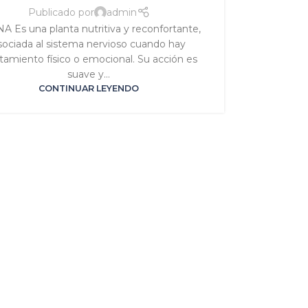
IGNATURA VENUS
,
TRASTORNOS DEL SUEÑO
Publicado por
admin
A Es una planta nutritiva y reconfortante,
sociada al sistema nervioso cuando hay
tamiento físico o emocional. Su acción es
suave y...
CONTINUAR LEYENDO