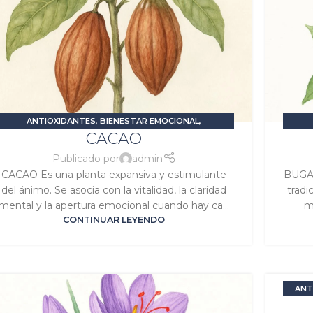
ANTIOXIDANTES
,
BIENESTAR EMOCIONAL
,
CACAO
ESTIMULANTES O ENERGIZANTES
,
ESTRÉS Y ANSIEDAD
,
ANTIB
SIGNATURA SOL
,
SIGNATURA VENUS
PIEL
,
S
Publicado por
admin
CACAO Es una planta expansiva y estimulante
BUGAM
del ánimo. Se asocia con la vitalidad, la claridad
tradi
mental y la apertura emocional cuando hay ca...
mo
CONTINUAR LEYENDO
ANT
ANSIE