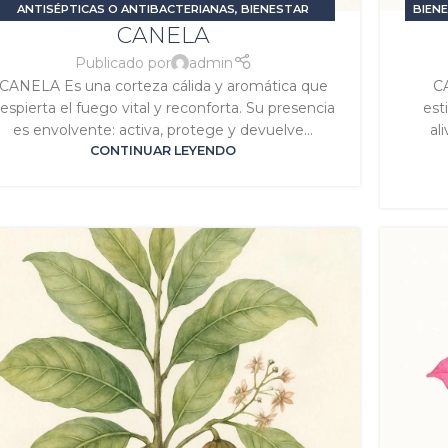
ANTISÉPTICAS O ANTIBACTERIANAS
,
BIENESTAR
BIEN
CANELA
EMOCIONAL
,
DIGESTIVAS O CARMINATIVAS
,
E
ESTIMULANTES O ENERGIZANTES
,
PROBLEMAS
DIGE
Publicado por
admin
DIGESTIVOS
,
SIGNATURA MARTE
,
SIGNATURA SOL
CANELA Es una corteza cálida y aromática que
C
espierta el fuego vital y reconforta. Su presencia
est
es envolvente: activa, protege y devuelve...
al
CONTINUAR LEYENDO