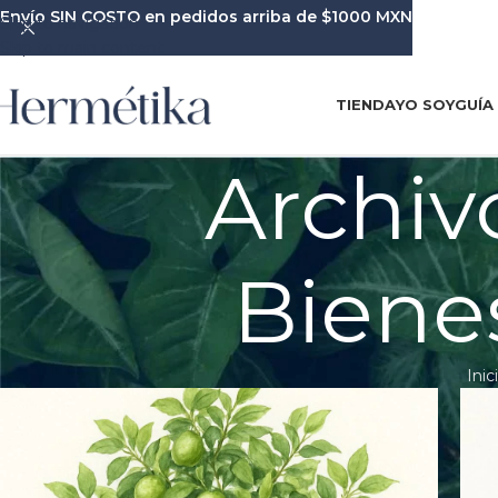
Envío SIN COSTO en pedidos arriba de $1000 MXN
Skip to navigation
Skip to main content
TIENDA
YO SOY
GUÍA
Archiv
Biene
Inic