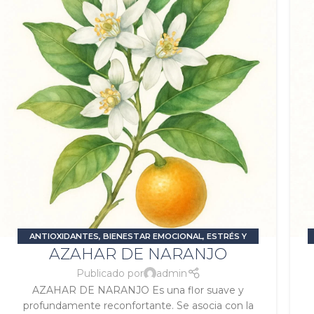
ANTIOXIDANTES
,
BIENESTAR EMOCIONAL
,
ESTRÉS Y
AZAHAR DE NARANJO
ANSIEDAD
,
RELAJANTES O SEDANTES
,
SIGNATURA LUNA
,
SIGNATURA SOL
,
TRASTORNOS DEL SUEÑO
Publicado por
admin
AZAHAR DE NARANJO Es una flor suave y
profundamente reconfortante. Se asocia con la