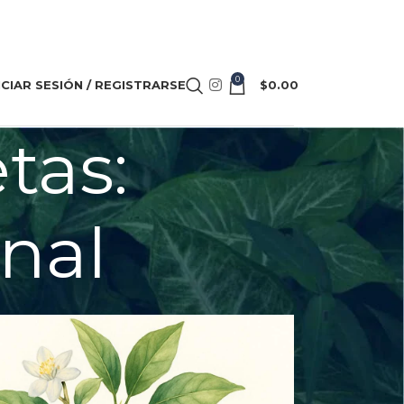
0
ICIAR SESIÓN / REGISTRARSE
$
0.00
tas:
nal