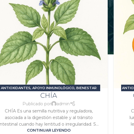
ANTIOXIDANTES
,
APOYO INMUNOLÓGICO
,
BIENESTAR
ANTIO
CHÍA
EMOCIONAL
,
DESINTOXICANTES
,
PROBLEMAS
CA
DIGESTIVOS
,
SIGNATURA LUNA
,
SIGNATURA MERCURIO
E
Publicado por
admin
CHÍA Es una semilla nutritiva y reguladora,
C
asociada a la digestión estable y al tránsito
lu
intestinal cuando hay lentitud o irregularidad. S...
l
CONTINUAR LEYENDO