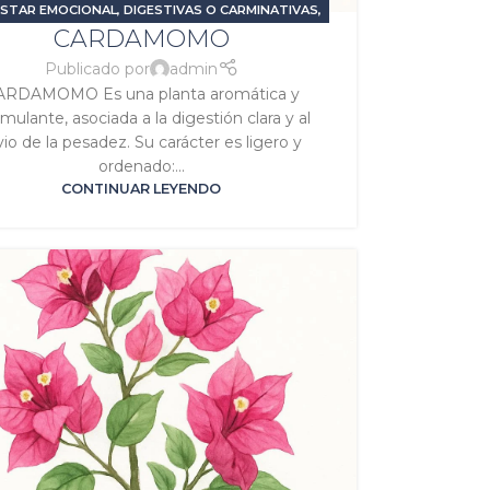
ESTAR EMOCIONAL
,
DIGESTIVAS O CARMINATIVAS
,
CARDAMOMO
STIMULANTES O ENERGIZANTES
,
PROBLEMAS
STIVOS
,
SIGNATURA MERCURIO
,
SIGNATURA SOL
Publicado por
admin
ARDAMOMO Es una planta aromática y
imulante, asociada a la digestión clara y al
ivio de la pesadez. Su carácter es ligero y
ordenado:...
CONTINUAR LEYENDO