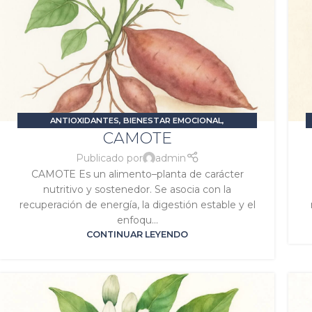
ANTIOXIDANTES
,
BIENESTAR EMOCIONAL
,
CAMOTE
ESTIMULANTES O ENERGIZANTES
,
PROBLEMAS
DIGESTIVOS
,
SALUD FEMENINA
,
SIGNATURA SATURNO
,
Publicado por
admin
SIGNATURA VENUS
CAMOTE Es un alimento–planta de carácter
nutritivo y sostenedor. Se asocia con la
recuperación de energía, la digestión estable y el
enfoqu...
CONTINUAR LEYENDO