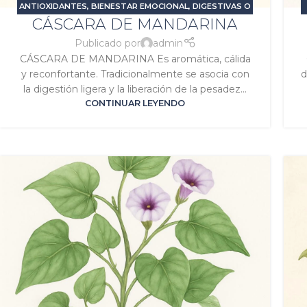
ANTIOXIDANTES
,
BIENESTAR EMOCIONAL
,
DIGESTIVAS O
CÁSCARA DE MANDARINA
CARMINATIVAS
,
ESTRÉS Y ANSIEDAD
,
PROBLEMAS
DIGESTIVOS
,
SIGNATURA MERCURIO
,
SIGNATURA SOL
Publicado por
admin
CÁSCARA DE MANDARINA Es aromática, cálida
y reconfortante. Tradicionalmente se asocia con
d
la digestión ligera y la liberación de la pesadez...
CONTINUAR LEYENDO