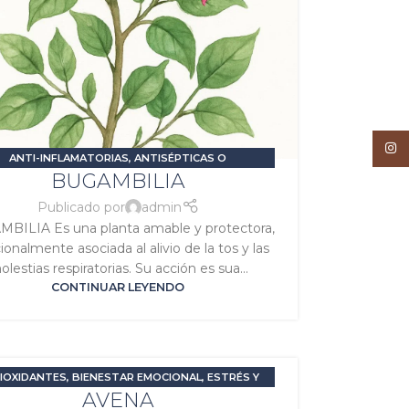
Inst
ANTI-INFLAMATORIAS
,
ANTISÉPTICAS O
BUGAMBILIA
ACTERIANAS
,
BIENESTAR EMOCIONAL
,
SALUD DE LA
ALUD RESPIRATORIA
,
SIGNATURA SOL
,
SIGNATURA
Publicado por
admin
VENUS
BILIA Es una planta amable y protectora,
cionalmente asociada al alivio de la tos y las
lestias respiratorias. Su acción es sua...
CONTINUAR LEYENDO
IOXIDANTES
,
BIENESTAR EMOCIONAL
,
ESTRÉS Y
AVENA
DAD
,
RELAJANTES O SEDANTES
,
SIGNATURA LUNA
,