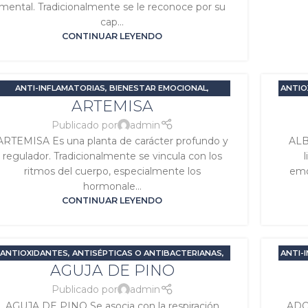
mental. Tradicionalmente se le reconoce por su
cap...
CONTINUAR LEYENDO
ANTI-INFLAMATORIAS
,
BIENESTAR EMOCIONAL
,
ANTIO
ARTEMISA
DESINTOXICANTES
,
DIGESTIVAS O CARMINATIVAS
,
CA
ESTRÉS Y ANSIEDAD
,
PROBLEMAS DIGESTIVOS
,
SALUD
DIG
Publicado por
admin
FEMENINA
,
SIGNATURA LUNA
,
SIGNATURA VENUS
ARTEMISA Es una planta de carácter profundo y
ALB
regulador. Tradicionalmente se vincula con los
l
ritmos del cuerpo, especialmente los
emo
hormonale...
CONTINUAR LEYENDO
ANTIOXIDANTES
,
ANTISÉPTICAS O ANTIBACTERIANAS
,
ANTI-
AGUJA DE PINO
APOYO INMUNOLÓGICO
,
BIENESTAR EMOCIONAL
,
INF
ESTIMULANTES O ENERGIZANTES
,
SALUD RESPIRATORIA
,
SEDA
Publicado por
admin
SIGNATURA MARTE
,
SIGNATURA SOL
AGUJA DE PINO Se asocia con la respiración
ADO