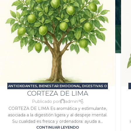
ANTIOXIDANTES
,
BIENESTAR EMOCIONAL
,
DIGESTIVAS O
CORTEZA DE LIMA
CARMINATIVAS
,
ESTRÉS Y ANSIEDAD
,
PROBLEMAS
DIGESTIVOS
,
SIGNATURA JÚPITER
,
SIGNATURA SOL
Publicado por
admin
CORTEZA DE LIMA Es aromática y estimulante,
asociada a la digestión ligera y al despeje mental.
Su cualidad es fresca y ordenadora: ayuda a...
CONTINUAR LEYENDO