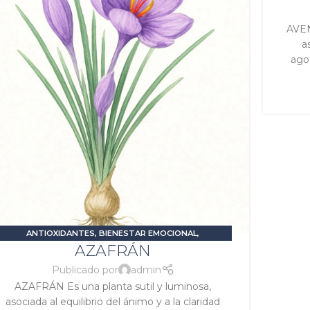
S
AVEN
a
ago
ANTIOXIDANTES
,
BIENESTAR EMOCIONAL
,
AZAFRÁN
ESTIMULANTES O ENERGIZANTES
,
ESTRÉS Y ANSIEDAD
,
SALUD FEMENINA
,
SIGNATURA JÚPITER
,
SIGNATURA SOL
Publicado por
admin
AZAFRÁN Es una planta sutil y luminosa,
asociada al equilibrio del ánimo y a la claridad