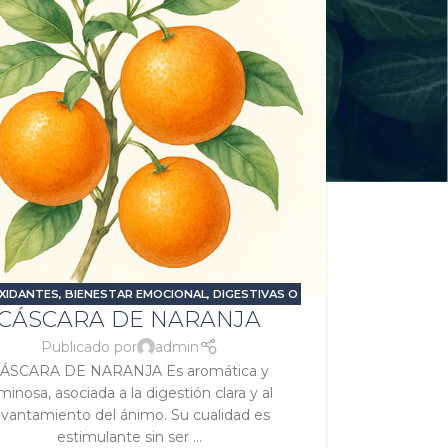
XIDANTES
,
BIENESTAR EMOCIONAL
,
DIGESTIVAS O
CÁSCARA DE NARANJA
RMINATIVAS
,
ESTIMULANTES O ENERGIZANTES
,
STRÉS Y ANSIEDAD
,
PROBLEMAS DIGESTIVOS
,
Publicado por
admin
SIGNATURA SOL
,
SIGNATURA VENUS
ÁSCARA DE NARANJA Es aromática y
minosa, asociada a la digestión clara y al
evantamiento del ánimo. Su cualidad es
estimulante sin ser ...