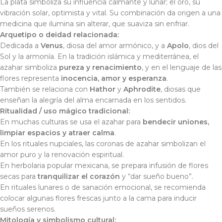
La plata simboliza su influencia calmante y lunar; el oro, su
vibración solar, optimista y vital. Su combinación da origen a una
medicina que ilumina sin alterar, que suaviza sin enfriar.
Arquetipo o deidad relacionada:
Dedicada a
Venus
, diosa del amor armónico, y a
Apolo
, dios del
Sol y la armonía. En la tradición islámica y mediterránea, el
azahar simboliza
pureza y renacimiento
, y en el lenguaje de las
flores representa
inocencia, amor y esperanza
.
También se relaciona con
Hathor
y
Aphrodite
, diosas que
enseñan la alegría del alma encarnada en los sentidos.
Ritualidad / uso mágico tradicional:
En muchas culturas se usa el azahar para
bendecir uniones,
limpiar espacios y atraer calma
.
En los rituales nupciales, las coronas de azahar simbolizan el
amor puro y la renovación espiritual.
En herbolaria popular mexicana, se prepara infusión de flores
secas para
tranquilizar el corazón
y “dar sueño bueno”.
En rituales lunares o de sanación emocional, se recomienda
colocar algunas flores frescas junto a la cama para inducir
sueños serenos.
Mitología y simbolismo cultural: