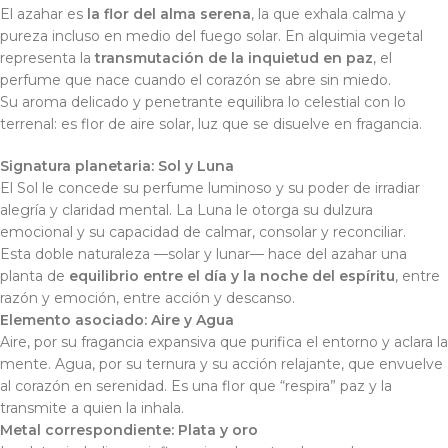
El azahar es
la flor del alma serena
, la que exhala calma y
pureza incluso en medio del fuego solar. En alquimia vegetal
representa la
transmutación de la inquietud en paz
, el
perfume que nace cuando el corazón se abre sin miedo.
Su aroma delicado y penetrante equilibra lo celestial con lo
terrenal: es flor de aire solar, luz que se disuelve en fragancia.
Signatura planetaria:
Sol y Luna
El Sol le concede su perfume luminoso y su poder de irradiar
alegría y claridad mental. La Luna le otorga su dulzura
emocional y su capacidad de calmar, consolar y reconciliar.
Esta doble naturaleza —solar y lunar— hace del azahar una
planta de
equilibrio entre el día y la noche del espíritu
, entre
razón y emoción, entre acción y descanso.
Elemento asociado:
Aire y Agua
Aire, por su fragancia expansiva que purifica el entorno y aclara la
mente. Agua, por su ternura y su acción relajante, que envuelve
al corazón en serenidad. Es una flor que “respira” paz y la
transmite a quien la inhala.
Metal correspondiente:
Plata y oro