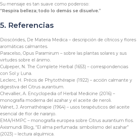
Su mensaje es tan suave como poderoso:
“Respira belleza; todo lo demás se disuelve.”
5. Referencias
Dioscórides,
De Materia Medica
– descripción de cítricos y flores
aromáticas calmantes.
Paracelso,
Opus Paramirum
– sobre las plantas solares y sus
virtudes sobre el ánimo.
Culpeper, N.
The Complete Herbal
(1653) – correspondencias
con Sol y Luna.
Leclerc, H.
Précis de Phytothérapie
(1922) – acción calmante y
digestiva del
Citrus aurantium
.
Chevallier, A.
Encyclopedia of Herbal Medicine
(2016) –
monografía moderna del azahar y el aceite de neroli.
Valnet, J.
Aromathérapie
(1964) – usos terapéuticos del aceite
esencial de flor de naranjo.
EMA/HMPC – monografía europea sobre
Citrus aurantium flos
.
Axismundi Blog, “El alma perfumada: simbolismo del azahar”
(2023) – lectura alquímica.