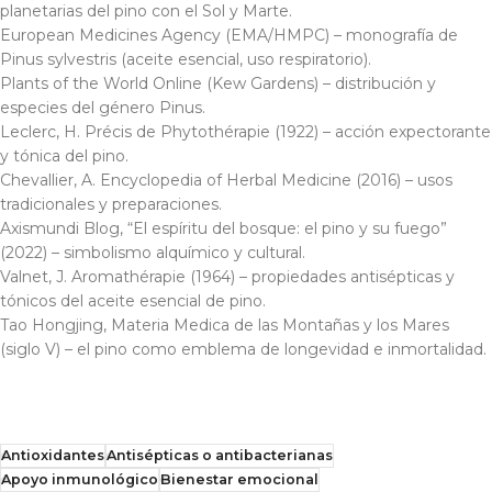
planetarias del pino con el Sol y Marte.
European Medicines Agency (EMA/HMPC) – monografía de
Pinus sylvestris
(aceite esencial, uso respiratorio).
Plants of the World Online (Kew Gardens) – distribución y
especies del género
Pinus
.
Leclerc, H.
Précis de Phytothérapie
(1922) – acción expectorante
y tónica del pino.
Chevallier, A.
Encyclopedia of Herbal Medicine
(2016) – usos
tradicionales y preparaciones.
Axismundi Blog, “El espíritu del bosque: el pino y su fuego”
(2022) – simbolismo alquímico y cultural.
Valnet, J.
Aromathérapie
(1964) – propiedades antisépticas y
tónicos del aceite esencial de pino.
Tao Hongjing,
Materia Medica de las Montañas y los Mares
(siglo V) – el pino como emblema de longevidad e inmortalidad.
Antioxidantes
Antisépticas o antibacterianas
Apoyo inmunológico
Bienestar emocional