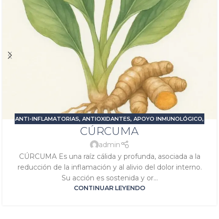
ANTI-INFLAMATORIAS
,
ANTIOXIDANTES
,
APOYO INMUNOLÓGICO
,
CÚRCUMA
DOLOR E INFLAMACIÓN
,
PROBLEMAS DIGESTIVOS
,
SIGNATURA
JÚPITER
,
SIGNATURA SOL
admin
CÚRCUMA Es una raíz cálida y profunda, asociada a la
reducción de la inflamación y al alivio del dolor interno.
Su acción es sostenida y or...
CONTINUAR LEYENDO