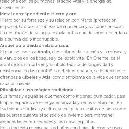
relaciona con los pulmones, el soplo vital y la energía del
movimiento.
Metal correspondiente:
Hierro y oro
Hierro por su fortaleza y su relación con Marte (protección,
impulso). Oro por la nobleza de su esencia y su conexión solar.
La destilación de su aguja exhala notas doradas que recuerdan a
la alquimia de lo incorruptible.
Arquetipo o deidad relacionada:
El pino se asocia a
Apolo
, dios solar de la curación y la música, y
a
Pan
, dios de los bosques y del soplo vital. En Oriente, es el
árbol de los inmortales y símbolo taoísta de longevidad y
resistencia. En las montañas del Mediterráneo, se le dedicaban
ofrendas a
Cibeles
y
Atis
, como emblema de la vida que renace
cada primavera.
Ritualidad / uso mágico tradicional:
Sus ramas y agujas se queman como incienso purificador, para
limpiar espacios de energía estancada y renovar el ánimo. En
tradiciones nórdicas y celtas, se colgaban ramitas de pino sobre
las puertas durante el solsticio de invierno para mantener
alejadas las enfermedades y los malos espíritus.
En la tradición mexicana, los baños con hojas de pino se usan