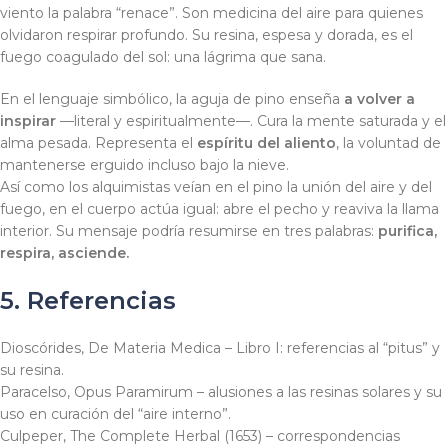
viento la palabra “renace”. Son medicina del aire para quienes
olvidaron respirar profundo. Su resina, espesa y dorada, es el
fuego coagulado del sol: una lágrima que sana.
En el lenguaje simbólico, la aguja de pino enseña
a volver a
inspirar
—literal y espiritualmente—. Cura la mente saturada y el
alma pesada. Representa el
espíritu del aliento
, la voluntad de
mantenerse erguido incluso bajo la nieve.
Así como los alquimistas veían en el pino la unión del aire y del
fuego, en el cuerpo actúa igual: abre el pecho y reaviva la llama
interior. Su mensaje podría resumirse en tres palabras:
purifica,
respira, asciende.
5. Referencias
Dioscórides,
De Materia Medica
– Libro I: referencias al “pitus” y
su resina.
Paracelso,
Opus Paramirum
– alusiones a las resinas solares y su
uso en curación del “aire interno”.
Culpeper,
The Complete Herbal
(1653) – correspondencias