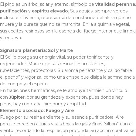
El pino es un árbol solar y eterno, símbolo de
vitalidad perenne
,
purificación
y
espíritu elevado
. Sus agujas, siempre verdes
incluso en invierno, representan la constancia del alma que no
muere y la pureza que no se marchita. En la alquimia vegetal,
sus aceites resinosos son la esencia del fuego interior que limpia
y renueva.
Signatura planetaria:
Sol y Marte
El Sol le otorga su energía vital, su poder tonificante y
regenerador. Marte rige sus resinas: estimulantes,
rubefacientes, protectoras. Su aroma penetrante y cálido “abre
el pecho” y vigoriza, como una chispa que disipa la somnolencia
del cuerpo y el espíritu.
En tradiciones herméticas, se le atribuye también un vínculo
con
Júpiter
, por su grandeza y expansión, pues donde hay
pinos, hay montaña, aire puro y amplitud.
Elemento asociado:
Fuego y Aire
Fuego por su resina ardiente y su esencia purificadora. Aire
porque crece en alturas y sus hojas largas y finas “silban” con el
viento, recordando la respiración profunda. Su acción curativa se