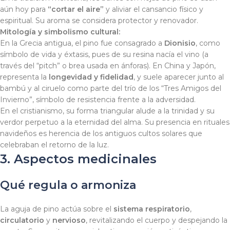
aún hoy para
“cortar el aire”
y aliviar el cansancio físico y
espiritual. Su aroma se considera protector y renovador.
Mitología y simbolismo cultural:
En la Grecia antigua, el pino fue consagrado a
Dionisio
, como
símbolo de vida y éxtasis, pues de su resina nacía el vino (a
través del “pitch” o brea usada en ánforas). En China y Japón,
representa la
longevidad y fidelidad
, y suele aparecer junto al
bambú y al ciruelo como parte del trío de los “Tres Amigos del
Invierno”, símbolo de resistencia frente a la adversidad.
En el cristianismo, su forma triangular alude a la trinidad y su
verdor perpetuo a la eternidad del alma. Su presencia en rituales
navideños es herencia de los antiguos cultos solares que
celebraban el retorno de la luz.
3. Aspectos medicinales
Qué regula o armoniza
La aguja de pino actúa sobre el
sistema respiratorio
,
circulatorio
y
nervioso
, revitalizando el cuerpo y despejando la