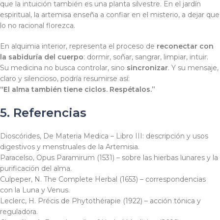
que la intuición también es una planta silvestre. En el jardín
espiritual, la artemisa enseña a confiar en el misterio, a dejar que
lo no racional florezca.
En alquimia interior, representa el proceso de
reconectar con
la sabiduría del cuerpo
: dormir, soñar, sangrar, limpiar, intuir.
Su medicina no busca controlar, sino
sincronizar
. Y su mensaje,
claro y silencioso, podría resumirse así:
“El alma también tiene ciclos. Respétalos.”
5. Referencias
Dioscórides,
De Materia Medica
– Libro III: descripción y usos
digestivos y menstruales de la
Artemisia
.
Paracelso,
Opus Paramirum
(1531) – sobre las hierbas lunares y la
purificación del alma.
Culpeper, N.
The Complete Herbal
(1653) – correspondencias
con la Luna y Venus.
Leclerc, H.
Précis de Phytothérapie
(1922) – acción tónica y
reguladora.