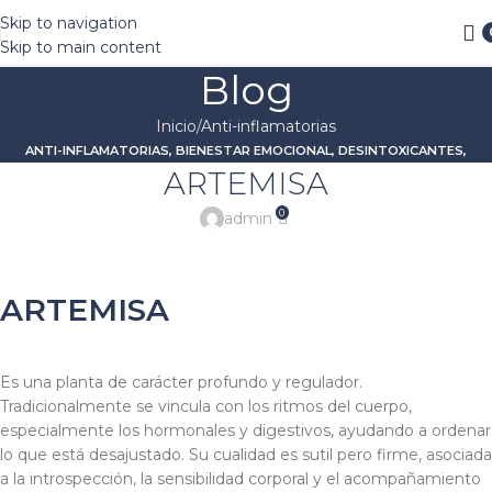
Envío SIN COSTO en pedidos arriba de $1000 MXN
Skip to navigation
Skip to main content
Blog
Inicio
Anti-inflamatorias
ANTI-INFLAMATORIAS
,
BIENESTAR EMOCIONAL
,
DESINTOXICANTES
,
ARTEMISA
DIGESTIVAS O CARMINATIVAS
,
ESTRÉS Y ANSIEDAD
,
PROBLEMAS
DIGESTIVOS
,
SALUD FEMENINA
,
SIGNATURA LUNA
,
SIGNATURA VENUS
0
admin
ARTEMISA
Es una planta de carácter profundo y regulador.
Tradicionalmente se vincula con los ritmos del cuerpo,
especialmente los hormonales y digestivos, ayudando a ordenar
lo que está desajustado. Su cualidad es sutil pero firme, asociada
a la introspección, la sensibilidad corporal y el acompañamiento