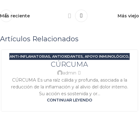
Más reciente
Más viejo
Artículos Relacionados
ANTI-INFLAMATORIAS
,
ANTIOXIDANTES
,
APOYO INMUNOLÓGICO
,
CÚRCUMA
DOLOR E INFLAMACIÓN
,
PROBLEMAS DIGESTIVOS
,
SIGNATURA
JÚPITER
,
SIGNATURA SOL
admin
CÚRCUMA Es una raíz cálida y profunda, asociada a la
reducción de la inflamación y al alivio del dolor interno.
Su acción es sostenida y or...
CONTINUAR LEYENDO